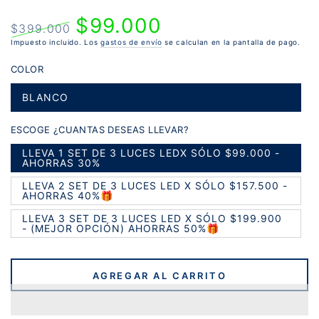
$99.000
$399.000
Precio
Impuesto incluido. Los
Precio
gastos de envío
se calculan en la pantalla de pago.
regular
de
COLOR
venta
BLANCO
Variante
agotada
o
ESCOGE ¿CUANTAS DESEAS LLEVAR?
no
disponible
LLEVA 1 SET DE 3 LUCES LEDX SÓLO $99.000 -
Variante
AHORRAS 30%
agotada
o
LLEVA 2 SET DE 3 LUCES LED X SÓLO $157.500 -
no
Variante
AHORRAS 40%🎁
disponible
agotada
o
LLEVA 3 SET DE 3 LUCES LED X SÓLO $199.900
no
Variante
- (MEJOR OPCIÓN) AHORRAS 50%🎁
disponible
agotada
o
no
disponible
AGREGAR AL CARRITO