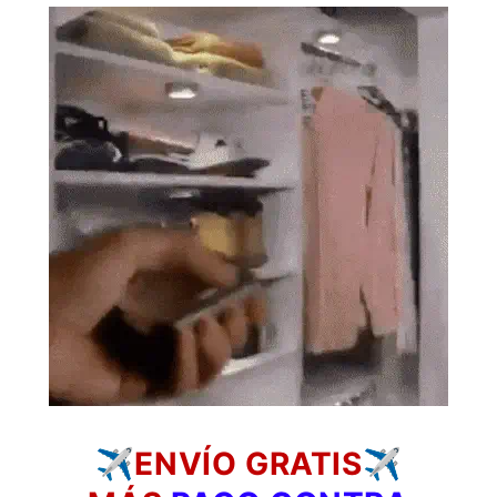
✈️
ENVÍO GRATIS✈️