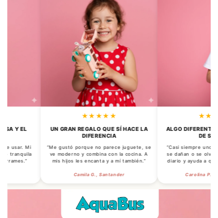
★★★★★
★★★★
Y EL
UN GRAN REGALO QUE SÍ HACE LA
ALGO DIFERENTE A LO
DIFERENCIA
DE SIEMPR
usar. Mi
“Me gustó porque no parece juguete, se
“Casi siempre uno regala
ranquila
ve moderno y combina con la cocina. A
se dañan o se olvidan. Est
mes.”
mis hijos les encanta y a mí también.”
diario y ayuda a que tom
Camila G., Santander
Carolina P. – Barran