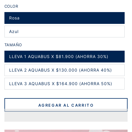
regular
de
COLOR
venta
Rosa
Variante
agotada
o
Azul
no
Variante
disponible
agotada
o
TAMAÑO
no
disponible
LLEVA 1 AQUABUS X $81.900 (AHORRA 30%)
Variante
agotada
o
LLEVA 2 AQUABUS X $130.000 (AHORRA 40%)
no
Variante
disponible
agotada
o
LLEVA 3 AQUABUS X $164.900 (AHORRA 50%)
no
Variante
disponible
agotada
o
no
disponible
AGREGAR AL CARRITO