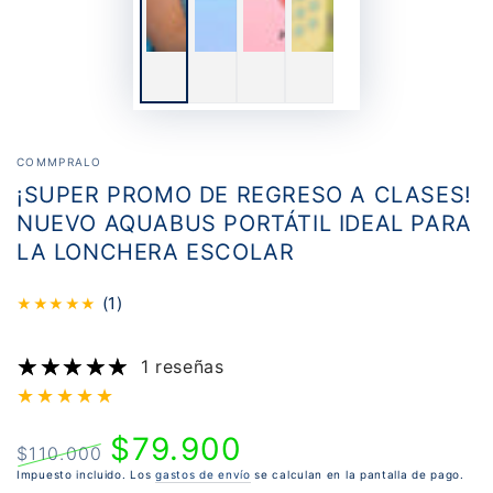
COMMPRALO
¡SUPER PROMO DE REGRESO A CLASES!
NUEVO AQUABUS PORTÁTIL IDEAL PARA
LA LONCHERA ESCOLAR
(1)
★
★
★
★
★
1 reseñas
$79.900
$110.000
Precio
Impuesto incluido. Los
Precio
gastos de envío
se calculan en la pantalla de pago.